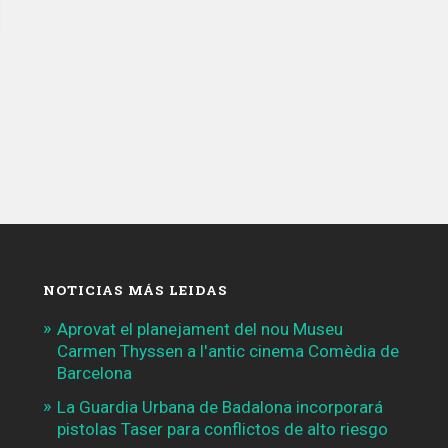
lado
mar
de
la
Gran
Via»
NOTICIAS MÁS LEIDAS
Aprovat el planejament del nou Museu
Carmen Thyssen a l'antic cinema Comèdia de
Barcelona
La Guardia Urbana de Badalona incorporará
pistolas Taser para conflictos de alto riesgo