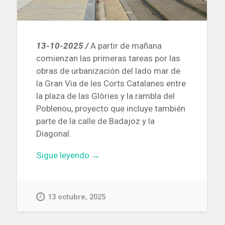
13-10-2025 /
A partir de mañana
comienzan las primeras tareas por las
obras de urbanización del lado mar de
la Gran Via de les Corts Catalanes entre
la plaza de las Glòries y la rambla del
Poblenou, proyecto que incluye también
parte de la calle de Badajoz y la
Diagonal.
«Comienzan
Sigue leyendo
→
las
obras
de
13 octubre, 2025
urbanización
del