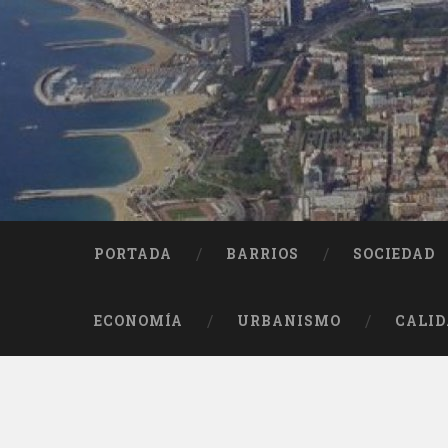
Saltar
al
contenido
Buscar
PORTADA
BARRIOS
SOCIEDAD
ECONOMÍA
URBANISMO
CALID