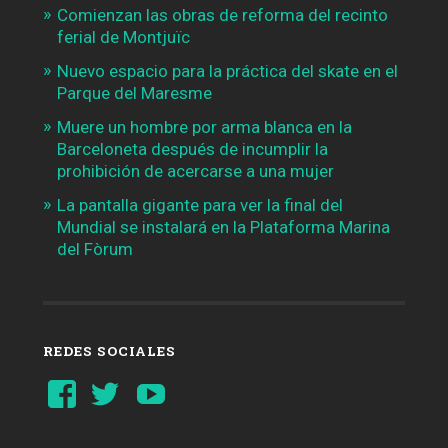
Comienzan las obras de reforma del recinto
ferial de Montjuïc
Nuevo espacio para la práctica del skate en el
Parque del Maresme
Muere un hombre por arma blanca en la
Barceloneta después de incumplir la
prohibición de acercarse a una mujer
La pantalla gigante para ver la final del
Mundial se instalará en la Plataforma Marina
del Fòrum
REDES SOCIALES
Ver
Ver
YouTube
perfil
perfil
de
de
Barcelonaaldia
@BCN_aldia