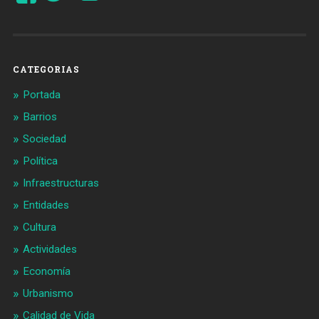
de
de
Barcelonaaldia
@BCN_aldia
en
en
Facebook
Twitter
CATEGORIAS
Portada
Barrios
Sociedad
Política
Infraestructuras
Entidades
Cultura
Actividades
Economía
Urbanismo
Calidad de Vida