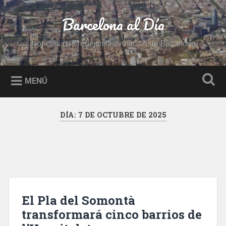
Saltar
al
Barcelona al Día
Buscar
contenido
Noticias que reflejan la evolución de Barcelona
MENÚ
DÍA:
7 DE OCTUBRE DE 2025
El Pla del Somontà
transformará cinco barrios de