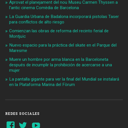
Aprovat el planejament del nou Museu Carmen Thyssen a
l'antic cinema Comèdia de Barcelona
La Guardia Urbana de Badalona incorporará pistolas Taser
para conflictos de alto riesgo
Comienzan las obras de reforma del recinto ferial de
Montjuïc
Nuevo espacio para la práctica del skate en el Parque del
Maresme
Muere un hombre por arma blanca en la Barceloneta
después de incumplir la prohibición de acercarse a una
mujer
La pantalla gigante para ver la final del Mundial se instalará
en la Plataforma Marina del Fòrum
REDES SOCIALES
Ver
Ver
YouTube
perfil
perfil