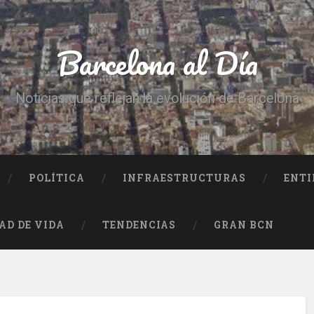
Barcelona al Día
Noticias que reflejan la evolución de Barcelona
POLÍTICA
INFRAESTRUCTURAS
ENTI
AD DE VIDA
TENDENCIAS
GRAN BCN