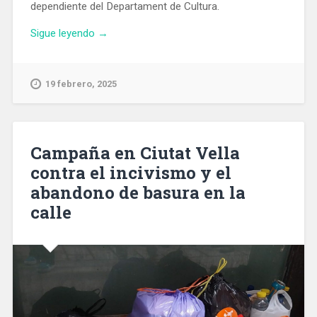
dependiente del Departament de Cultura.
«La
Sigue leyendo
→
Filmoteca
de
Cataluña
19 febrero, 2025
tendra
carácter
de
equipamiento
Campaña en Ciutat Vella
nacional»
contra el incivismo y el
abandono de basura en la
calle