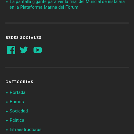
La pantalla gigante para ver la final del Mundial se instalará
en la Plataforma Marina del Fòrum
REDES SOCIALES
Ver
Ver
YouTube
perfil
perfil
de
de
Barcelonaaldia
@BCN_aldia
en
en
Facebook
Twitter
CATEGORIAS
Portada
Barrios
Sociedad
Política
Infraestructuras