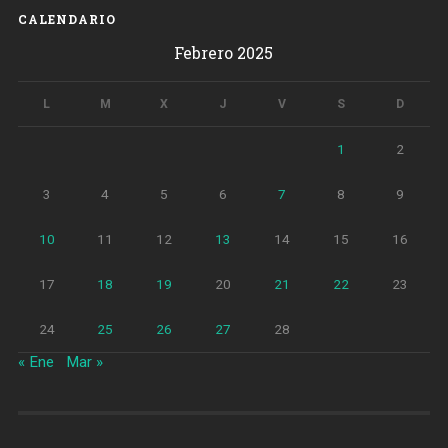
de
CALENDARIO
basura
Febrero 2025
en
la
calle»
L
M
X
J
V
S
D
1
2
3
4
5
6
7
8
9
10
11
12
13
14
15
16
17
18
19
20
21
22
23
24
25
26
27
28
« Ene
Mar »