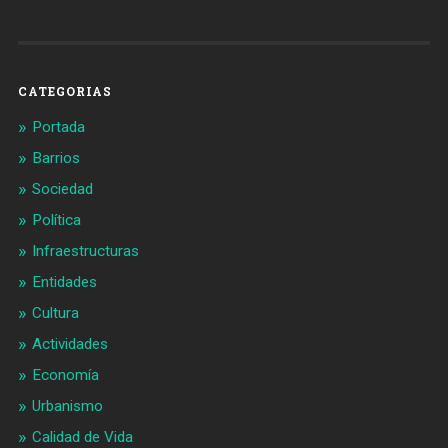
de
de
Barcelonaaldia
@BCN_aldia
en
en
Facebook
Twitter
CATEGORIAS
Portada
Barrios
Sociedad
Política
Infraestructuras
Entidades
Cultura
Actividades
Economía
Urbanismo
Calidad de Vida