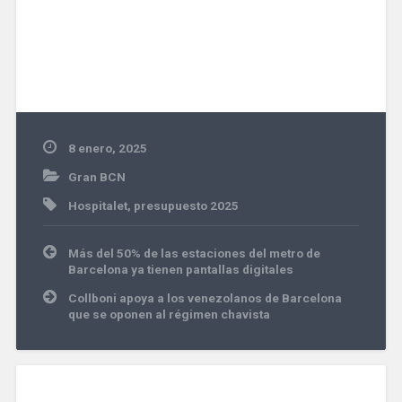
8 enero, 2025
Gran BCN
Hospitalet
,
presupuesto 2025
Navegación
Más del 50% de las estaciones del metro de
de
Barcelona ya tienen pantallas digitales
entradas
Collboni apoya a los venezolanos de Barcelona
que se oponen al régimen chavista