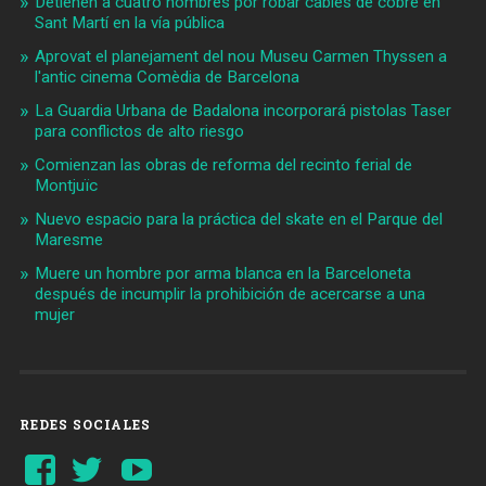
Detienen a cuatro hombres por robar cables de cobre en
Sant Martí en la vía pública
Aprovat el planejament del nou Museu Carmen Thyssen a
l'antic cinema Comèdia de Barcelona
La Guardia Urbana de Badalona incorporará pistolas Taser
para conflictos de alto riesgo
Comienzan las obras de reforma del recinto ferial de
Montjuïc
Nuevo espacio para la práctica del skate en el Parque del
Maresme
Muere un hombre por arma blanca en la Barceloneta
después de incumplir la prohibición de acercarse a una
mujer
REDES SOCIALES
Ver
Ver
YouTube
perfil
perfil