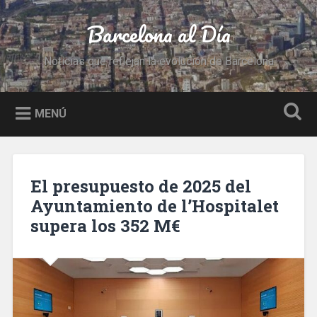
Saltar
al
Barcelona al Día
Buscar
contenido
Noticias que reflejan la evolución de Barcelona
MENÚ
El presupuesto de 2025 del
Ayuntamiento de l’Hospitalet
supera los 352 M€