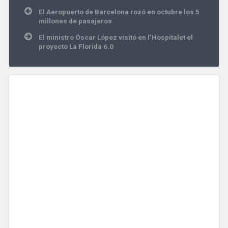
Navegación
El Aeropuerto de Barcelona rozó en octubre los 5
de
millones de pasajeros
entradas
El ministro Óscar López visitó en l’Hospitalet el
proyecto La Florida 6.0