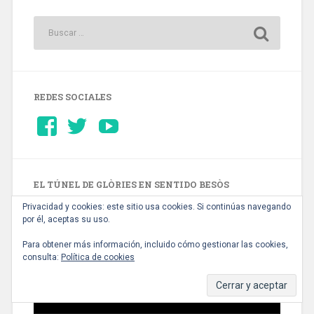
REDES SOCIALES
Ver
Ver
YouTube
perfil
perfil
de
de
Barcelonaaldia
@BCN_aldia
en
en
Facebook
Twitter
EL TÚNEL DE GLÒRIES EN SENTIDO BESÒS
Reproductor
Privacidad y cookies: este sitio usa cookies. Si continúas navegando
de
por él, aceptas su uso.
vídeo
Para obtener más información, incluido cómo gestionar las cookies,
consulta:
Política de cookies