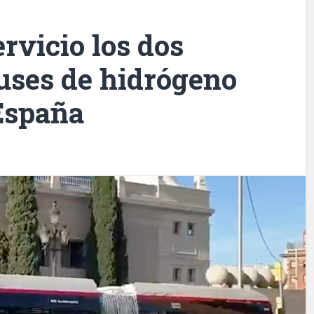
rvicio los dos
uses de hidrógeno
 España