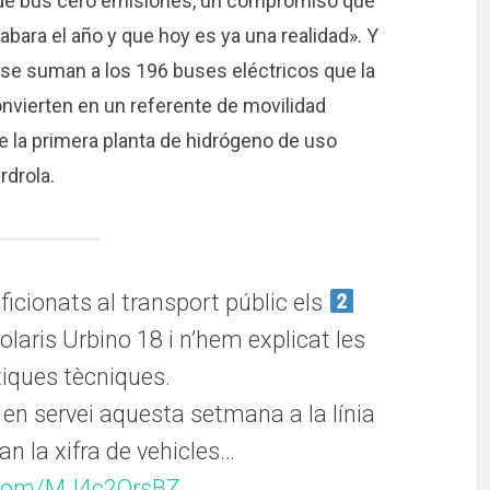
 de bus cero emisiones, un compromiso que
bara el año y que hoy es ya una realidad». Y
 se suman a los 196 buses eléctricos que la
onvierten en un referente de movilidad
e la primera planta de hidrógeno de uso
rdrola.
icionats al transport públic els
olaris Urbino 18 i n’hem explicat les
tiques tècniques.
 en servei aquesta setmana a la línia
n la xifra de vehicles…
r.com/MJ4c2QrsBZ