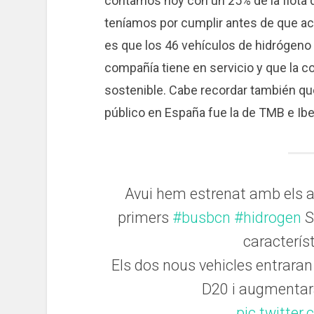
contamos hoy con un 25% de la flota
teníamos por cumplir antes de que aca
es que los 46 vehículos de hidrógeno
compañía tiene en servicio y que la c
sostenible. Cabe recordar también qu
público en España fue la de TMB e Ibe
Avui hem estrenat amb els af
primers
#busbcn
#hidrogen
S
caracterís
Els dos nous vehicles entraran
D20 i augmentara
pic.twitte