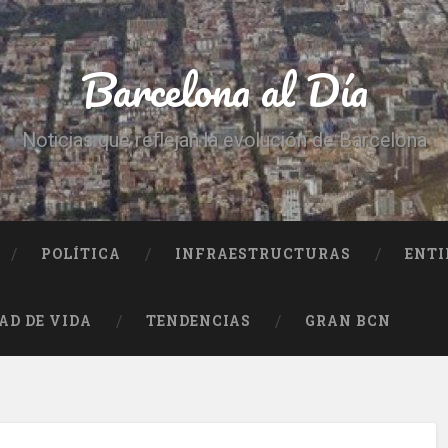
Barcelona al Día
Noticias que reflejan la evolución de Barcelona
POLÍTICA
INFRAESTRUCTURAS
ENTI
AD DE VIDA
TENDENCIAS
GRAN BCN