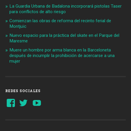
La Guardia Urbana de Badalona incorporará pistolas Taser
para conflictos de alto riesgo
Comienzan las obras de reforma del recinto ferial de
Montjuïc
Nuevo espacio para la práctica del skate en el Parque del
Maresme
Muere un hombre por arma blanca en la Barceloneta
después de incumplir la prohibición de acercarse a una
mujer
REDES SOCIALES
Ver
Ver
YouTube
perfil
perfil
de
de
Barcelonaaldia
@BCN_aldia
en
en
Facebook
Twitter