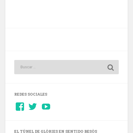
REDES SOCIALES
Ver
Ver
YouTube
perfil
perfil
de
de
Barcelonaaldia
@BCN_aldia
en
en
Facebook
Twitter
EL TÚNEL DE GLÒRIES EN SENTIDO BESÒS