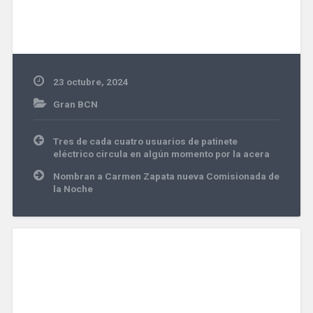
23 octubre, 2024
Gran BCN
Navegación
Tres de cada cuatro usuarios de patinete
de
eléctrico circula en algún momento por la acera
entradas
Nombran a Carmen Zapata nueva Comisionada de
la Noche