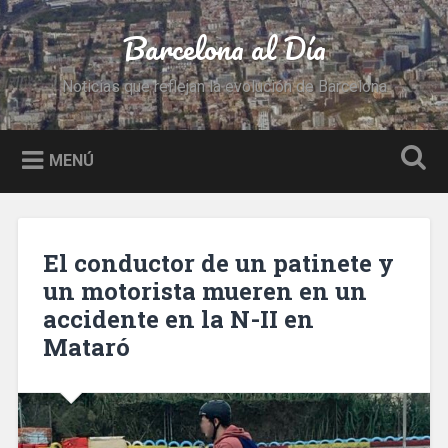
Saltar
al
Barcelona al Día
Buscar
contenido
Noticias que reflejan la evolución de Barcelona
MENÚ
El conductor de un patinete y
un motorista mueren en un
accidente en la N-II en
Mataró