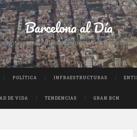
Barcelona al Día
Noticias que reflejan la evolución de Barcelona
POLÍTICA
INFRAESTRUCTURAS
ENTI
AD DE VIDA
TENDENCIAS
GRAN BCN