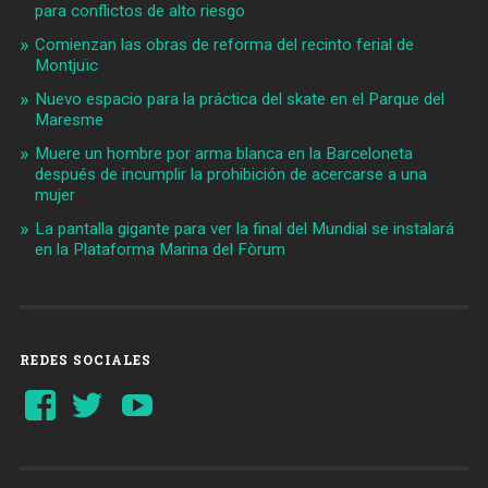
para conflictos de alto riesgo
Comienzan las obras de reforma del recinto ferial de
Montjuïc
Nuevo espacio para la práctica del skate en el Parque del
Maresme
Muere un hombre por arma blanca en la Barceloneta
después de incumplir la prohibición de acercarse a una
mujer
La pantalla gigante para ver la final del Mundial se instalará
en la Plataforma Marina del Fòrum
REDES SOCIALES
Ver
Ver
YouTube
perfil
perfil
de
de
Barcelonaaldia
@BCN_aldia
en
en
Facebook
Twitter