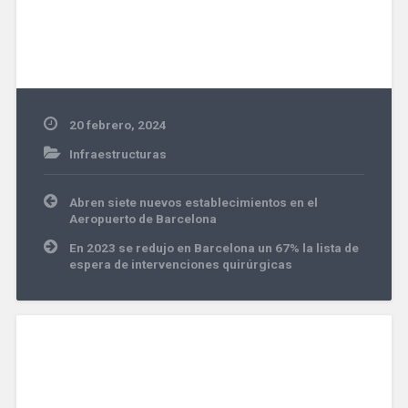
20 febrero, 2024
Infraestructuras
Navegación
Abren siete nuevos establecimientos en el
de
Aeropuerto de Barcelona
entradas
En 2023 se redujo en Barcelona un 67% la lista de
espera de intervenciones quirúrgicas