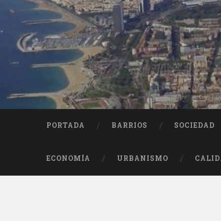
Saltar
al
contenido
Buscar
PORTADA
BARRIOS
SOCIEDAD
ECONOMÍA
URBANISMO
CALID