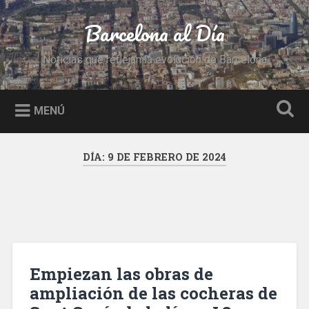
Saltar
al
Barcelona al Día
Buscar
contenido
Noticias que reflejan la evolución de Barcelona
MENÚ
DÍA:
9 DE FEBRERO DE 2024
Empiezan las obras de
ampliación de las cocheras de