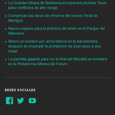
La Guardia Urbana de Badalona incorporará pistolas Taser
para conflictos de alto riesgo
Comienzan las obras de reforma del recinto ferial de
Montjuïc
Nuevo espacio para la práctica del skate en el Parque del
Maresme
Muere un hombre por arma blanca en la Barceloneta
después de incumplir la prohibición de acercarse a una
mujer
La pantalla gigante para ver la final del Mundial se instalará
en la Plataforma Marina del Fòrum
REDES SOCIALES
Ver
Ver
YouTube
perfil
perfil
de
de
Barcelonaaldia
@BCN_aldia
en
en