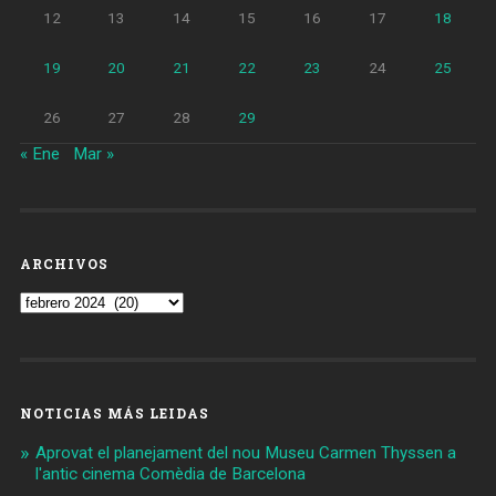
12
13
14
15
16
17
18
19
20
21
22
23
24
25
26
27
28
29
« Ene
Mar »
ARCHIVOS
Archivos
NOTICIAS MÁS LEIDAS
Aprovat el planejament del nou Museu Carmen Thyssen a
l'antic cinema Comèdia de Barcelona