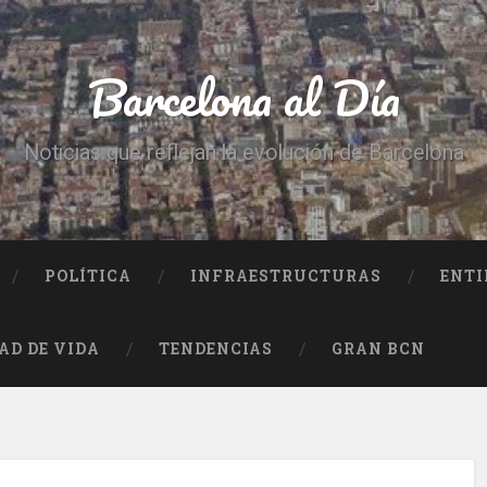
Barcelona al Día
Noticias que reflejan la evolución de Barcelona
POLÍTICA
INFRAESTRUCTURAS
ENTI
AD DE VIDA
TENDENCIAS
GRAN BCN