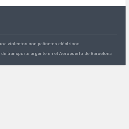
os violentos con patinetes eléctricos
 de transporte urgente en el Aeropuerto de Barcelona