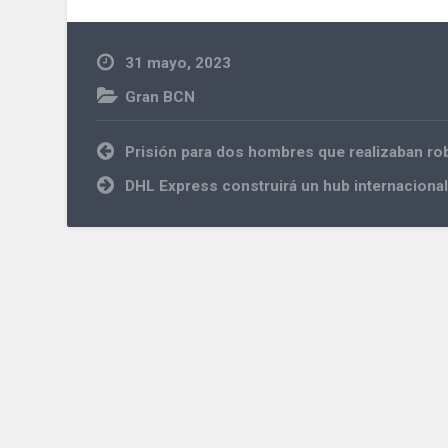
31 mayo, 2023
Gran BCN
Navegación
Prisión para dos hombres que realizaban rob
de
entradas
DHL Express construirá un hub internacional