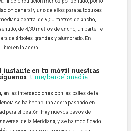
arril de circulación menos por sentido, por lo
ulación general y uno de ellos para autobuses
a mediana central de 9,50 metros de ancho,
sentido, de 4,30 metros de ancho, un parterre
lera de árboles grandes y alumbrado. En
 bici en la acera.
instante en tu móvil nuestras
 síguenos
:
t.me/barcelonadia
 en las intersecciones con las calles de la
Palencia se ha hecho una acera pasando en
dad para el peatón. Hay nuevos pasos de
nsversal de la Meridiana, y se ha modificado
había anteriormente para proyectarlos en