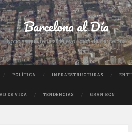
Barcelona al Día
Noticias que reflejan la evolución de Barcelona
POLÍTICA
INFRAESTRUCTURAS
ENTI
AD DE VIDA
TENDENCIAS
GRAN BCN