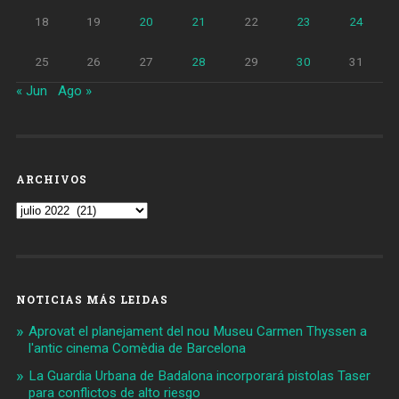
18
19
20
21
22
23
24
25
26
27
28
29
30
31
« Jun
Ago »
ARCHIVOS
Archivos
NOTICIAS MÁS LEIDAS
Aprovat el planejament del nou Museu Carmen Thyssen a
l'antic cinema Comèdia de Barcelona
La Guardia Urbana de Badalona incorporará pistolas Taser
para conflictos de alto riesgo