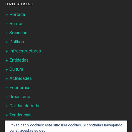
CATEGORIAS
Portada
Barrios
Sociedad
Política
Infraestructuras
Entidades
Cultura
Actividades
Economía
Urbanismo
Calidad de Vida
Tendencias
Gran BCN
Privacidad y cookies: este sitio usa cookies. Si continúas navegando
por él, aceptas su uso.