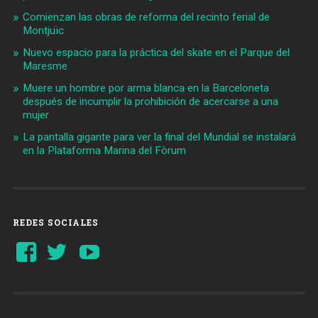
Comienzan las obras de reforma del recinto ferial de
Montjuïc
Nuevo espacio para la práctica del skate en el Parque del
Maresme
Muere un hombre por arma blanca en la Barceloneta
después de incumplir la prohibición de acercarse a una
mujer
La pantalla gigante para ver la final del Mundial se instalará
en la Plataforma Marina del Fòrum
REDES SOCIALES
Ver
Ver
YouTube
perfil
perfil
de
de
Barcelonaaldia
@BCN_aldia
en
en
Facebook
Twitter