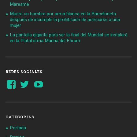
Maresme
Muere un hombre por arma blanca en la Barceloneta
después de incumplir la prohibición de acercarse a una
mujer
La pantalla gigante para ver la final del Mundial se instalará
en la Plataforma Marina del Fòrum
REDES SOCIALES
Ver
Ver
YouTube
perfil
perfil
de
de
Barcelonaaldia
@BCN_aldia
en
en
Facebook
Twitter
CATEGORIAS
Portada