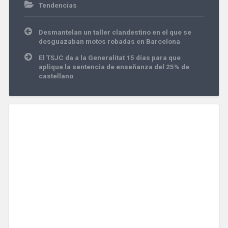
Tendencias
Navegación
Desmantelan un taller clandestino en el que se
de
desguazaban motos robadas en Barcelona
entradas
El TSJC da a la Generalitat 15 días para que
aplique la sentencia de enseñanza del 25% de
castellano