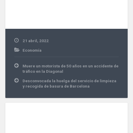
21 abril, 2022
Economía
Navegación
Muere un motorista de 50 años en un accidente de
de
tráfico en la Diagonal
entradas
Desconvocada la huelga del servicio de limpieza
y recogida de basura de Barcelona