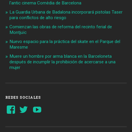
l'antic cinema Comèdia de Barcelona
La Guardia Urbana de Badalona incorporará pistolas Taser
para conflictos de alto riesgo
Comienzan las obras de reforma del recinto ferial de
Montjuïc
Nuevo espacio para la práctica del skate en el Parque del
Maresme
Muere un hombre por arma blanca en la Barceloneta
después de incumplir la prohibición de acercarse a una
mujer
REDES SOCIALES
Ver
Ver
YouTube
perfil
perfil
de
de
Barcelonaaldia
@BCN_aldia
en
en
Facebook
Twitter