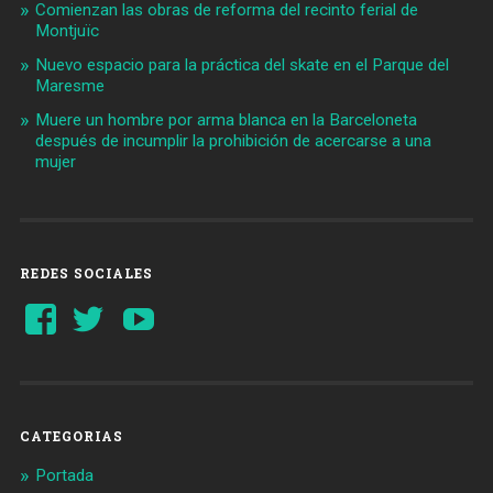
Comienzan las obras de reforma del recinto ferial de
Montjuïc
Nuevo espacio para la práctica del skate en el Parque del
Maresme
Muere un hombre por arma blanca en la Barceloneta
después de incumplir la prohibición de acercarse a una
mujer
REDES SOCIALES
Ver
Ver
YouTube
perfil
perfil
de
de
Barcelonaaldia
@BCN_aldia
en
en
Facebook
Twitter
CATEGORIAS
Portada