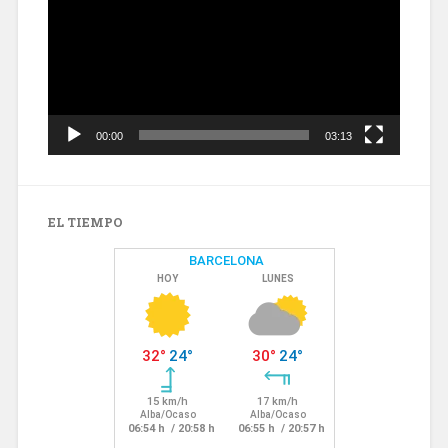
00:00
03:13
EL TIEMPO