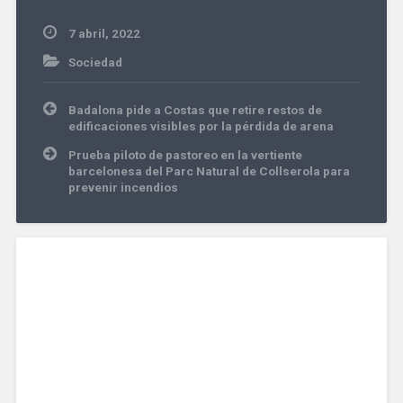
7 abril, 2022
Sociedad
Navegación
Badalona pide a Costas que retire restos de
de
edificaciones visibles por la pérdida de arena
entradas
Prueba piloto de pastoreo en la vertiente
barcelonesa del Parc Natural de Collserola para
prevenir incendios