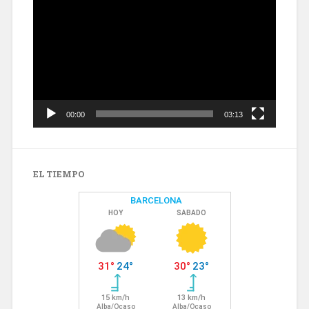
de
vídeo
00:00
03:13
EL TIEMPO