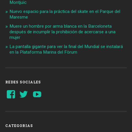
Montjuïc
Nuevo espacio para la práctica del skate en el Parque del
Maresme
Muere un hombre por arma blanca en la Barceloneta
después de incumplir la prohibición de acercarse a una
mujer
La pantalla gigante para ver la final del Mundial se instalará
en la Plataforma Marina del Fòrum
REDES SOCIALES
Ver
Ver
YouTube
perfil
perfil
de
de
Barcelonaaldia
@BCN_aldia
en
en
Facebook
Twitter
CATEGORIAS