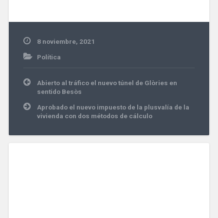
8 noviembre, 2021
Política
Navegación
Abierto al tráfico el nuevo túnel de Glòries en
de
sentido Besòs
entradas
Aprobado el nuevo impuesto de la plusvalía de la
vivienda con dos métodos de cálculo