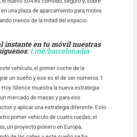
 el nuevo S04 es cómodo, seguro y, sobre
to en una plaza de aparcamiento para motos
ando menos de la mitad del espacio.
instante en tu móvil nuestras
 síguenos
:
t.me/barcelonadia
este vehículo, el primer coche de la
grar un sueño y ese es el de ser números 1
l. Hoy Silence muestra la nueva estrategia
a un mercado de masas y para eso
os y aplicar una estrategia diferente. Esto
tro primer vehículo de cuatro ruedas, el
ías, un proyecto pionero en Europa.
o de las calles y este sueño se ha