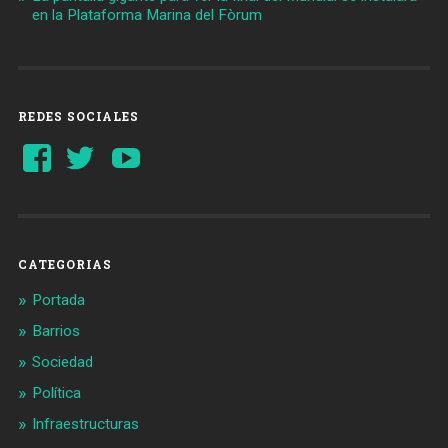
en la Plataforma Marina del Fòrum
REDES SOCIALES
Ver
Ver
YouTube
perfil
perfil
de
de
Barcelonaaldia
@BCN_aldia
en
en
Facebook
Twitter
CATEGORIAS
Portada
Barrios
Sociedad
Política
Infraestructuras