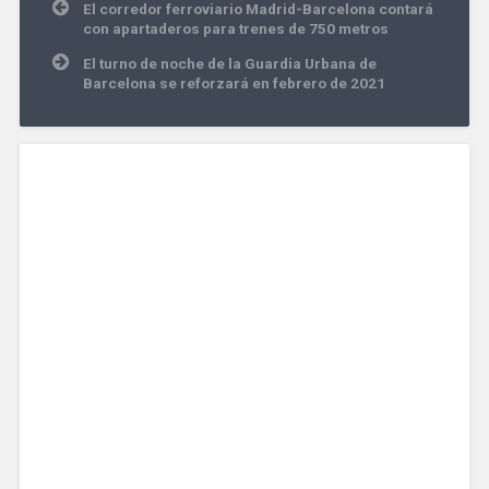
Navegación
El corredor ferroviario Madrid-Barcelona contará
de
con apartaderos para trenes de 750 metros
entradas
El turno de noche de la Guardia Urbana de
Barcelona se reforzará en febrero de 2021