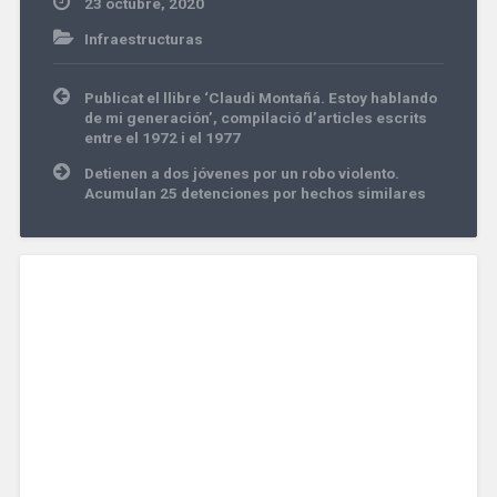
23 octubre, 2020
Infraestructuras
Navegación
Publicat el llibre ‘Claudi Montañá. Estoy hablando
de
de mi generación’, compilació d’articles escrits
entradas
entre el 1972 i el 1977
Detienen a dos jóvenes por un robo violento.
Acumulan 25 detenciones por hechos similares