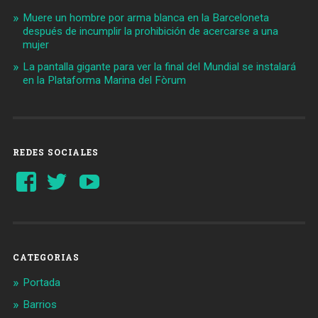
Muere un hombre por arma blanca en la Barceloneta
después de incumplir la prohibición de acercarse a una
mujer
La pantalla gigante para ver la final del Mundial se instalará
en la Plataforma Marina del Fòrum
REDES SOCIALES
Ver
Ver
YouTube
perfil
perfil
de
de
Barcelonaaldia
@BCN_aldia
en
en
Facebook
Twitter
CATEGORIAS
Portada
Barrios