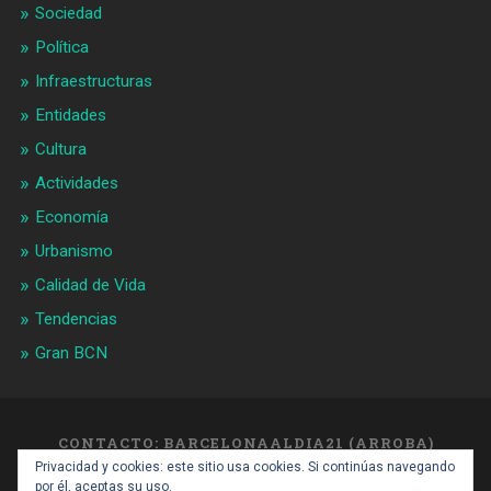
Sociedad
Política
Infraestructuras
Entidades
Cultura
Actividades
Economía
Urbanismo
Calidad de Vida
Tendencias
Gran BCN
CONTACTO: BARCELONAALDIA21 (ARROBA)
GMAIL.COM
Privacidad y cookies: este sitio usa cookies. Si continúas navegando
SUBIR ↑
por él, aceptas su uso.