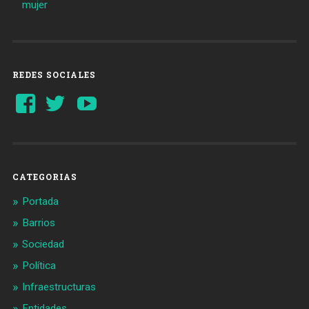
mujer
REDES SOCIALES
Ver
Ver
YouTube
perfil
perfil
de
de
Barcelonaaldia
@BCN_aldia
en
en
Facebook
Twitter
CATEGORIAS
Portada
Barrios
Sociedad
Política
Infraestructuras
Entidades