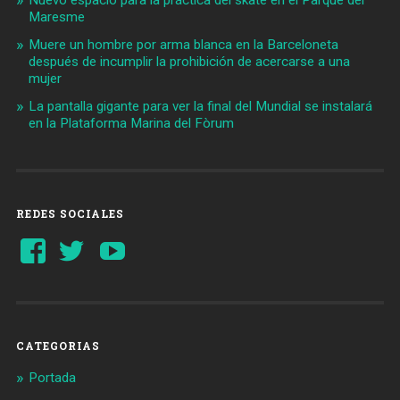
Maresme
Muere un hombre por arma blanca en la Barceloneta
después de incumplir la prohibición de acercarse a una
mujer
La pantalla gigante para ver la final del Mundial se instalará
en la Plataforma Marina del Fòrum
REDES SOCIALES
Ver
Ver
YouTube
perfil
perfil
de
de
Barcelonaaldia
@BCN_aldia
en
en
Facebook
Twitter
CATEGORIAS
Portada