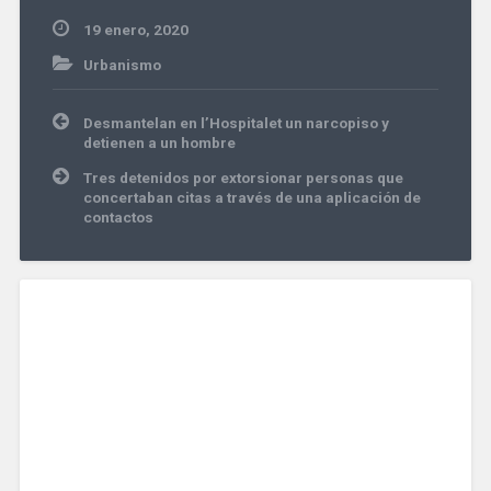
19 enero, 2020
Urbanismo
Navegación
Desmantelan en l’Hospitalet un narcopiso y
de
detienen a un hombre
entradas
Tres detenidos por extorsionar personas que
concertaban citas a través de una aplicación de
contactos