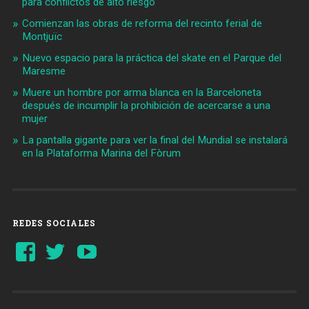
para conflictos de alto riesgo
Comienzan las obras de reforma del recinto ferial de
Montjuïc
Nuevo espacio para la práctica del skate en el Parque del
Maresme
Muere un hombre por arma blanca en la Barceloneta
después de incumplir la prohibición de acercarse a una
mujer
La pantalla gigante para ver la final del Mundial se instalará
en la Plataforma Marina del Fòrum
REDES SOCIALES
Ver
Ver
YouTube
perfil
perfil
de
de
Barcelonaaldia
@BCN_aldia
en
en
Facebook
Twitter