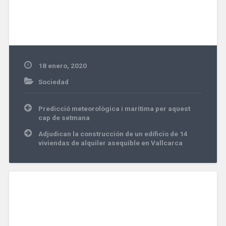
18 enero, 2020
Sociedad
Navegación
Predicció meteorològica i marítima per aquest
de
cap de setmana
entradas
Adjudican la construcción de un edificio de 14
viviendas de alquiler asequible en Vallcarca