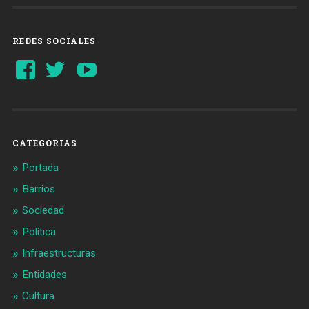
REDES SOCIALES
Ver
Ver
YouTube
perfil
perfil
de
de
Barcelonaaldia
@BCN_aldia
en
en
Facebook
Twitter
CATEGORIAS
Portada
Barrios
Sociedad
Política
Infraestructuras
Entidades
Cultura