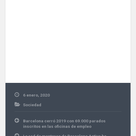
6 enero, 2020
Sociedad
Navegación
Barcelona cerró 2019 con 69.000 parados
de
inscritos en las oficinas de empleo
entradas