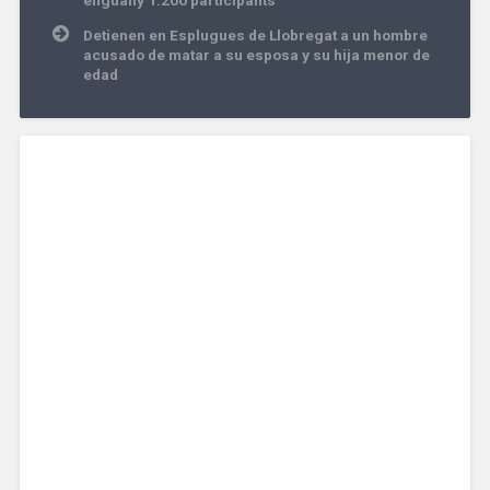
entradas
Detienen en Esplugues de Llobregat a un hombre
acusado de matar a su esposa y su hija menor de
edad