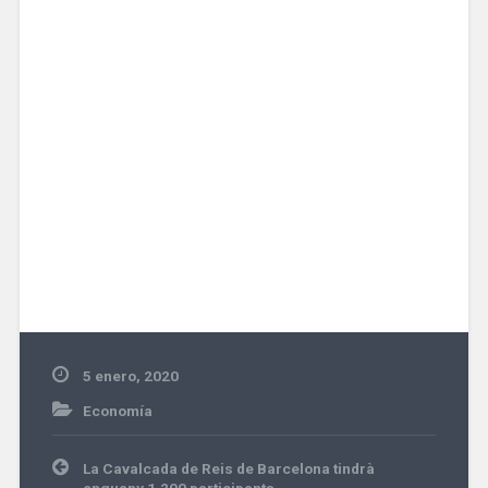
5 enero, 2020
Economía
Navegación
La Cavalcada de Reis de Barcelona tindrà
de
enguany 1.200 participants