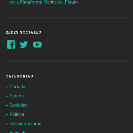
en la Plataforma Marina del Fòrum
REDES SOCIALES
Ver
Ver
YouTube
perfil
perfil
de
de
Barcelonaaldia
@BCN_aldia
en
en
Facebook
Twitter
CATEGORIAS
Portada
Barrios
Sociedad
Política
Infraestructuras
Entidades