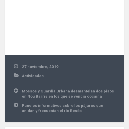
27 noviembre, 2019
Actividades
Navegación
Mossos y Guardia Urbana desmantelan dos pisos
de
en Nou Barris en los que se vendía cocaína
entradas
Paneles informativos sobre los pájaros que
anidan y frecuentan el río Besòs