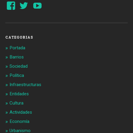
Ver
Ver
YouTube
perfil
perfil
de
de
Barcelonaaldia
@BCN_aldia
en
en
Facebook
Twitter
CATEGORIAS
Portada
Barrios
Sociedad
Política
Infraestructuras
Entidades
Cultura
Actividades
Economía
Urbanismo