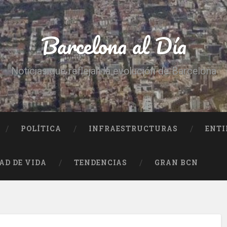
Barcelona al Día
Noticias que reflejan la evolución de Barcelona
POLÍTICA
INFRAESTRUCTURAS
ENTI
AD DE VIDA
TENDENCIAS
GRAN BCN