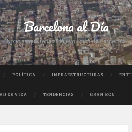
Barcelona al Día
Noticias que reflejan la evolución de Barcelona
POLÍTICA
INFRAESTRUCTURAS
ENTI
AD DE VIDA
TENDENCIAS
GRAN BCN