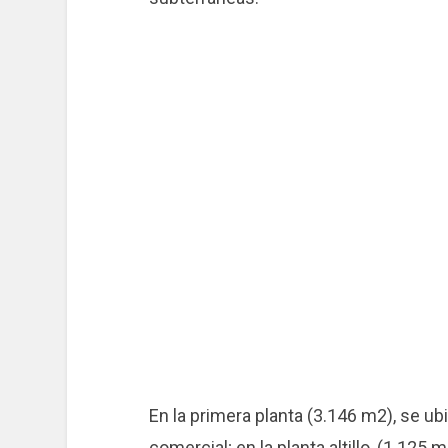
En la primera planta (3.146 m2), se ub
comercial; en la planta altillo, (1.125 