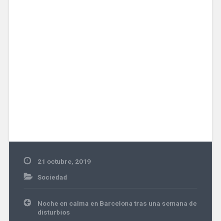
21 octubre, 2019
Sociedad
Navegación
Noche en calma en Barcelona tras una semana de
de
disturbios
entradas