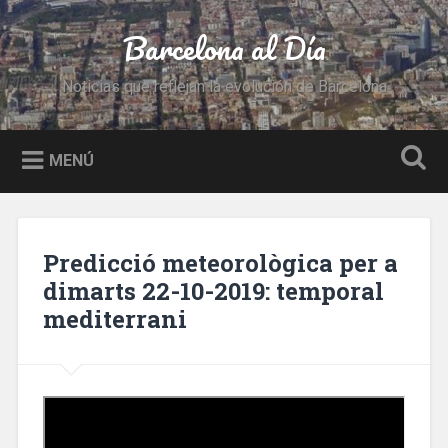
Saltar
al
Barcelona al Día
Buscar
contenido
Noticias que reflejan la evolución de Barcelona
MENÚ
Predicció meteorològica per a
dimarts 22-10-2019: temporal
mediterrani