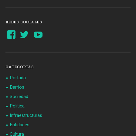
REDES SOCIALES
Ver
Ver
YouTube
perfil
perfil
de
de
Barcelonaaldia
@BCN_aldia
en
en
Facebook
Twitter
CATEGORIAS
Portada
Barrios
Sociedad
Política
Infraestructuras
Entidades
Cultura