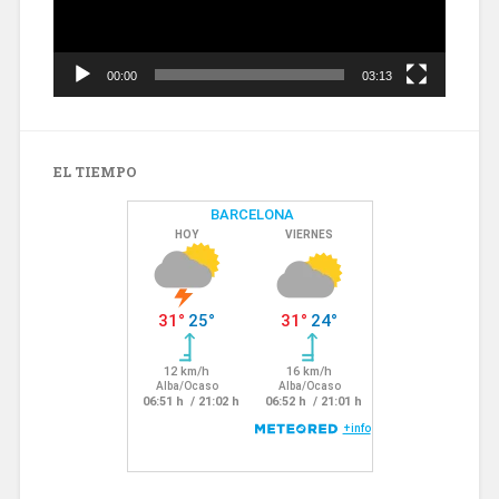
00:00
03:13
EL TIEMPO