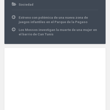
Sociedad
Navegación
Estreno con polémica de una nueva zona de
de
juegos infantiles en el Parque de la Pegaso
entradas
Los Mossos investigan la muerte de una mujer en
el barrio de Can Tunis