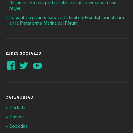
después de incumplir la prohibición de acercarse a una
mujer
La pantalla gigante para ver la final del Mundial se instalará
en la Plataforma Marina del Fòrum
REDES SOCIALES
Ver
Ver
YouTube
perfil
perfil
de
de
Barcelonaaldia
@BCN_aldia
en
en
Facebook
Twitter
CATEGORIAS
Portada
Barrios
Sociedad