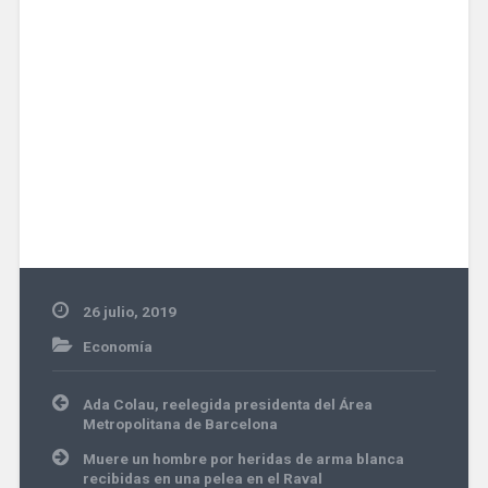
26 julio, 2019
Economía
Navegación
Ada Colau, reelegida presidenta del Área
de
Metropolitana de Barcelona
entradas
Muere un hombre por heridas de arma blanca
recibidas en una pelea en el Raval