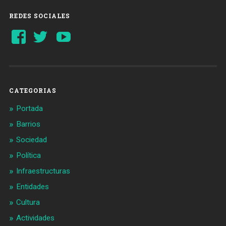
REDES SOCIALES
Ver
Ver
YouTube
perfil
perfil
de
de
Barcelonaaldia
@BCN_aldia
en
en
Facebook
Twitter
CATEGORIAS
Portada
Barrios
Sociedad
Política
Infraestructuras
Entidades
Cultura
Actividades