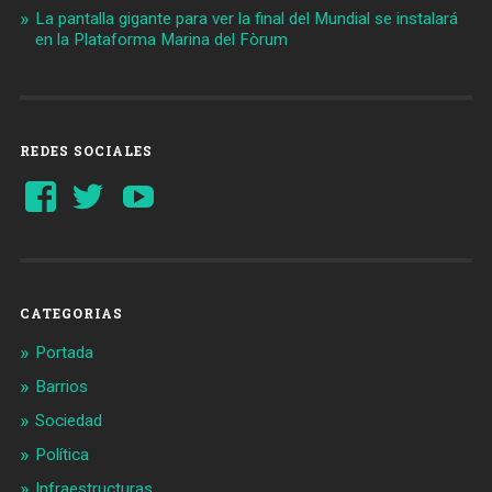
La pantalla gigante para ver la final del Mundial se instalará
en la Plataforma Marina del Fòrum
REDES SOCIALES
Ver
Ver
YouTube
perfil
perfil
de
de
Barcelonaaldia
@BCN_aldia
en
en
Facebook
Twitter
CATEGORIAS
Portada
Barrios
Sociedad
Política
Infraestructuras