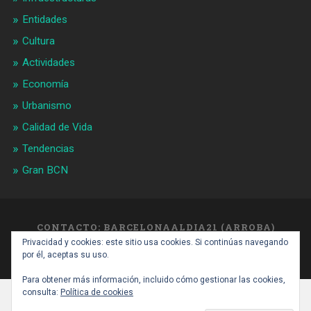
Entidades
Cultura
Actividades
Economía
Urbanismo
Calidad de Vida
Tendencias
Gran BCN
CONTACTO: BARCELONAALDIA21 (ARROBA)
GMAIL.COM
Privacidad y cookies: este sitio usa cookies. Si continúas navegando
SUBIR ↑
por él, aceptas su uso.
Para obtener más información, incluido cómo gestionar las cookies,
consulta:
Política de cookies