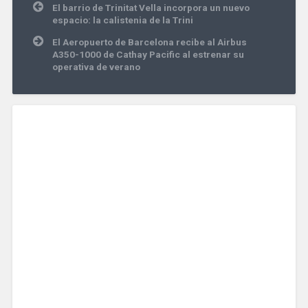
Navegación
El barrio de Trinitat Vella incorpora un nuevo
de
espacio: la calistenia de la Trini
entradas
El Aeropuerto de Barcelona recibe al Airbus
A350-1000 de Cathay Pacific al estrenar su
operativa de verano