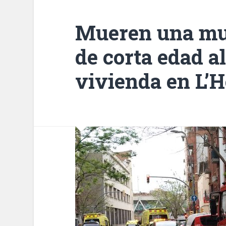
Mueren una muj
de corta edad a
vivienda en L’H