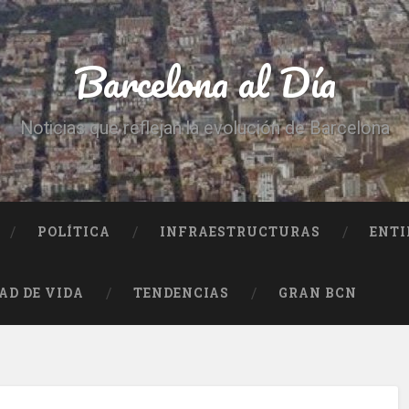
Barcelona al Día
Noticias que reflejan la evolución de Barcelona
POLÍTICA
INFRAESTRUCTURAS
ENTI
AD DE VIDA
TENDENCIAS
GRAN BCN