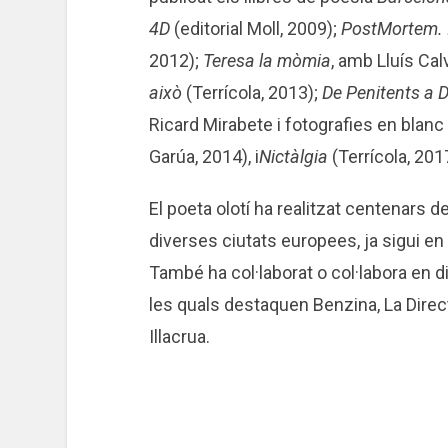
4D
(editorial Moll, 2009);
PostMortem. I
2012);
Teresa la mòmia
, amb Lluís Cal
això
(Terrícola, 2013);
De Penitents a 
Ricard Mirabete i fotografies en blanc
Garúa, 2014), i
Nictàlgia
(Terrícola, 201
El poeta olotí ha realitzat centenars d
diverses ciutats europees, ja sigui en 
També ha col·laborat o col·labora en d
les quals destaquen Benzina, La Directa,
Illacrua.