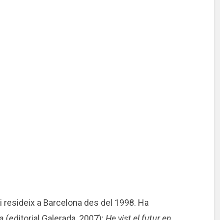
 i resideix a Barcelona des del 1998. Ha
a
(editorial Galerada, 2007);
He vist el futur en