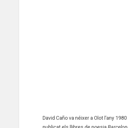
David Caño va néixer a Olot l’any 1980
publicat els llibres de poesia
Barcelon