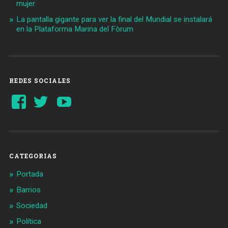
mujer
La pantalla gigante para ver la final del Mundial se instalará
en la Plataforma Marina del Fòrum
REDES SOCIALES
Ver
Ver
YouTube
perfil
perfil
de
de
Barcelonaaldia
@BCN_aldia
en
en
Facebook
Twitter
CATEGORIAS
Portada
Barrios
Sociedad
Política