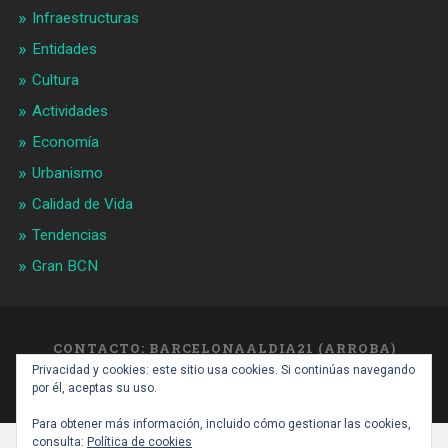
Infraestructuras
Entidades
Cultura
Actividades
Economía
Urbanismo
Calidad de Vida
Tendencias
Gran BCN
CONTACTO: BARCELONAALDIA21 (ARROBA)
GMAIL.COM
Privacidad y cookies: este sitio usa cookies. Si continúas navegando
SUBIR ↑
por él, aceptas su uso.
Para obtener más información, incluido cómo gestionar las cookies,
consulta:
Política de cookies