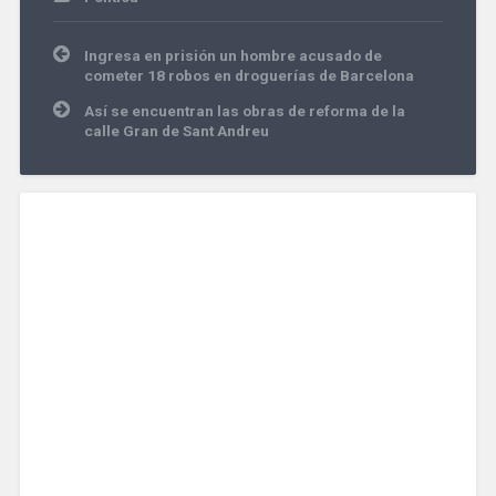
Navegación
Ingresa en prisión un hombre acusado de
de
cometer 18 robos en droguerías de Barcelona
entradas
Así se encuentran las obras de reforma de la
calle Gran de Sant Andreu