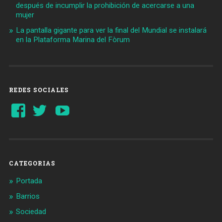
después de incumplir la prohibición de acercarse a una
mujer
La pantalla gigante para ver la final del Mundial se instalará
en la Plataforma Marina del Fòrum
REDES SOCIALES
Ver
Ver
YouTube
perfil
perfil
de
de
Barcelonaaldia
@BCN_aldia
en
en
Facebook
Twitter
CATEGORIAS
Portada
Barrios
Sociedad