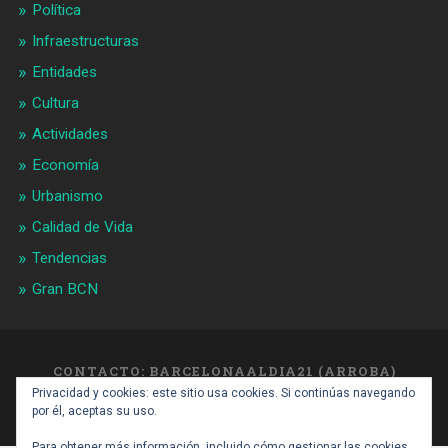
Política
Infraestructuras
Entidades
Cultura
Actividades
Economía
Urbanismo
Calidad de Vida
Tendencias
Gran BCN
CONTACTO: BARCELONAALDIA21 (ARROBA)
GMAIL.COM
Privacidad y cookies: este sitio usa cookies. Si continúas navegando
SUBIR ↑
por él, aceptas su uso.
Para obtener más información, incluido cómo gestionar las cookies,