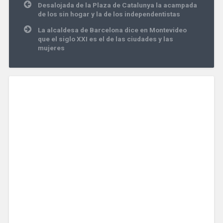
Navegación
Desalojada de la Plaza de Catalunya la acampada
de
de los sin hogar y la de los independentistas
entradas
La alcaldesa de Barcelona dice en Montevideo
que el siglo XXI es el de las ciudades y las
mujeres