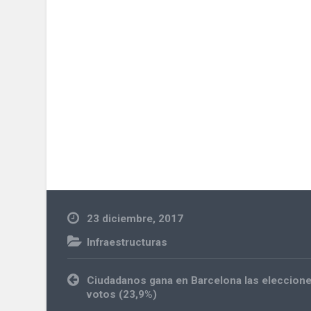
23 diciembre, 2017
Infraestructuras
Navegación
Ciudadanos gana en Barcelona las eleccione
de
votos (23,9%)
entradas