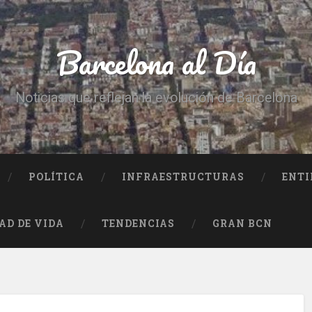
Barcelona al Día
Noticias que reflejan la evolución de Barcelona
POLÍTICA
INFRAESTRUCTURAS
ENTI
AD DE VIDA
TENDENCIAS
GRAN BCN