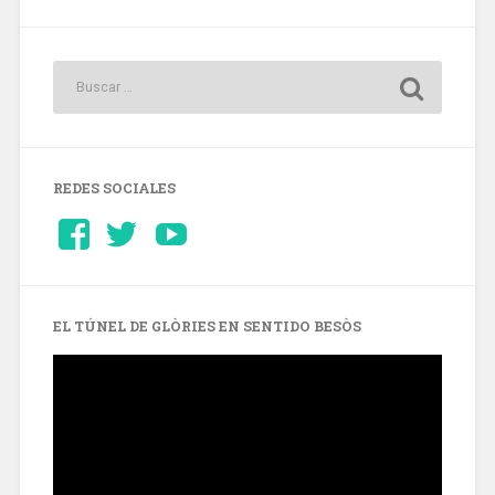
REDES SOCIALES
Ver
Ver
YouTube
perfil
perfil
de
de
Barcelonaaldia
@BCN_aldia
en
en
Facebook
Twitter
EL TÚNEL DE GLÒRIES EN SENTIDO BESÒS
Reproductor
de
vídeo