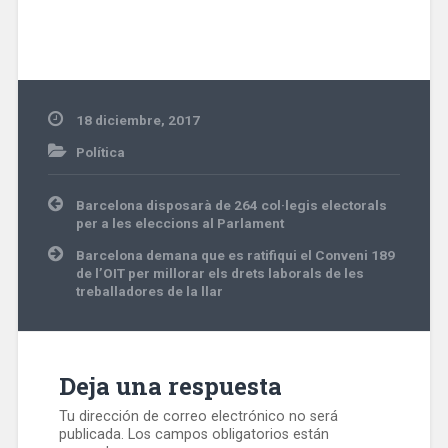
18 diciembre, 2017
Política
Navegación
Barcelona disposarà de 264 col·legis electorals
de
per a les eleccions al Parlament
entradas
Barcelona demana que es ratifiqui el Conveni 189
de l’OIT per millorar els drets laborals de les
treballadores de la llar
Deja una respuesta
Tu dirección de correo electrónico no será
publicada.
Los campos obligatorios están