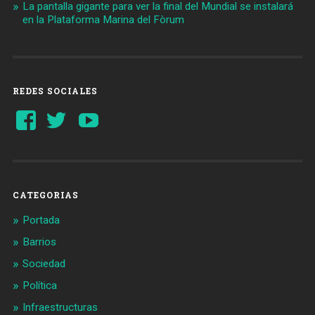
La pantalla gigante para ver la final del Mundial se instalará
en la Plataforma Marina del Fòrum
REDES SOCIALES
Ver
Ver
YouTube
perfil
perfil
de
de
Barcelonaaldia
@BCN_aldia
en
en
Facebook
Twitter
CATEGORIAS
Portada
Barrios
Sociedad
Política
Infraestructuras