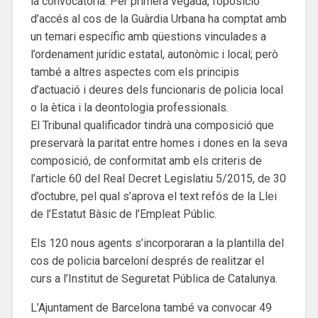
la convocatòria. Per primera vegada, l’oposició
d’accés al cos de la Guàrdia Urbana ha comptat amb
un temari específic amb qüestions vinculades a
l’ordenament jurídic estatal, autonòmic i local; però
també a altres aspectes com els principis
d’actuació i deures dels funcionaris de policia local
o la ètica i la deontologia professionals.
El Tribunal qualificador tindrà una composició que
preservarà la paritat entre homes i dones en la seva
composició, de conformitat amb els criteris de
l’article 60 del Real Decret Legislatiu 5/2015, de 30
d’octubre, pel qual s’aprova el text refós de la Llei
de l’Estatut Bàsic de l’Empleat Públic.
Els 120 nous agents s’incorporaran a la plantilla del
cos de policia barceloní després de realitzar el
curs a l’Institut de Seguretat Pública de Catalunya.
L’Ajuntament de Barcelona també va convocar 49