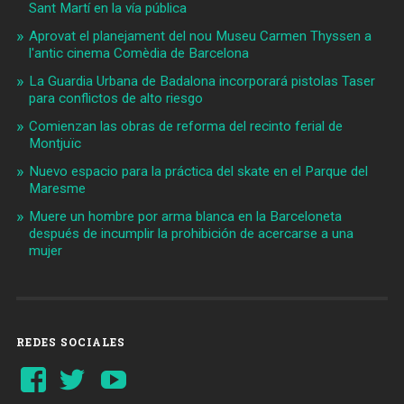
Sant Martí en la vía pública
Aprovat el planejament del nou Museu Carmen Thyssen a
l'antic cinema Comèdia de Barcelona
La Guardia Urbana de Badalona incorporará pistolas Taser
para conflictos de alto riesgo
Comienzan las obras de reforma del recinto ferial de
Montjuïc
Nuevo espacio para la práctica del skate en el Parque del
Maresme
Muere un hombre por arma blanca en la Barceloneta
después de incumplir la prohibición de acercarse a una
mujer
REDES SOCIALES
Ver
Ver
YouTube
perfil
perfil
de
de