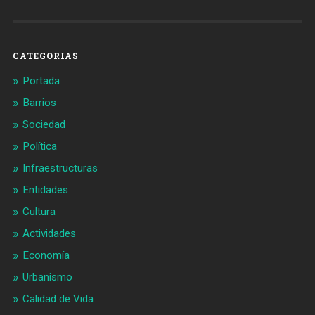
Barcelonaaldia
@BCN_aldia
en
en
Facebook
Twitter
CATEGORIAS
Portada
Barrios
Sociedad
Política
Infraestructuras
Entidades
Cultura
Actividades
Economía
Urbanismo
Calidad de Vida