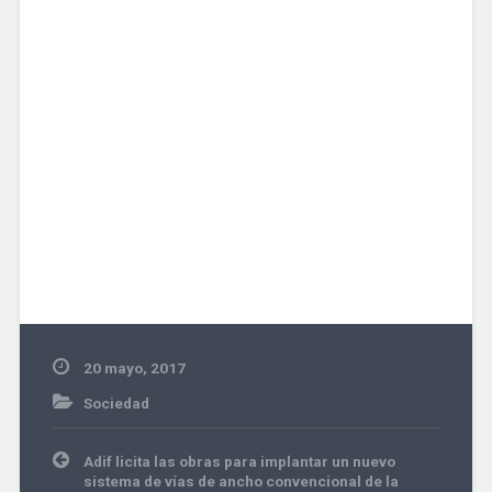
20 mayo, 2017
Sociedad
Navegación
Adif licita las obras para implantar un nuevo
de
sistema de vías de ancho convencional de la