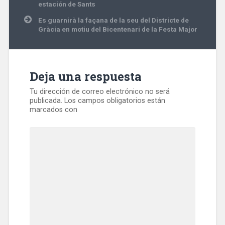
entradas
estación de Sants
Es guarnirà la façana de la seu del Districte de
Gràcia en motiu del Bicentenari de la Festa Major
Deja una respuesta
Tu dirección de correo electrónico no será
publicada.
Los campos obligatorios están
marcados con