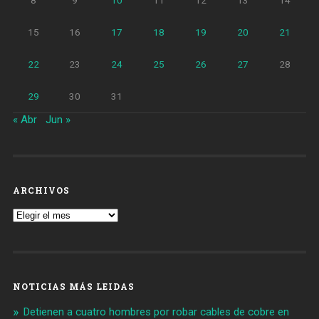
15
16
17
18
19
20
21
22
23
24
25
26
27
28
29
30
31
« Abr
Jun »
ARCHIVOS
Archivos
NOTICIAS MÁS LEIDAS
Detienen a cuatro hombres por robar cables de cobre en