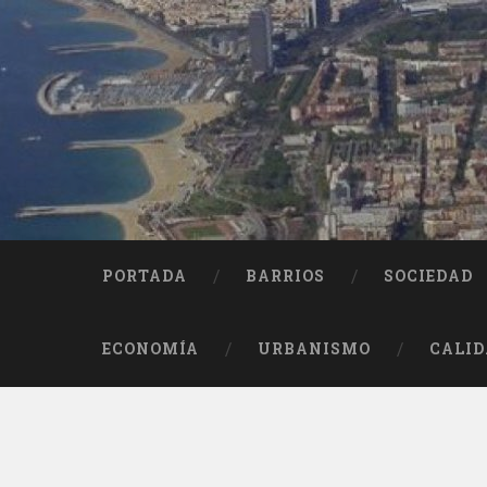
Saltar
al
contenido
Buscar
PORTADA
BARRIOS
SOCIEDAD
ECONOMÍA
URBANISMO
CALID