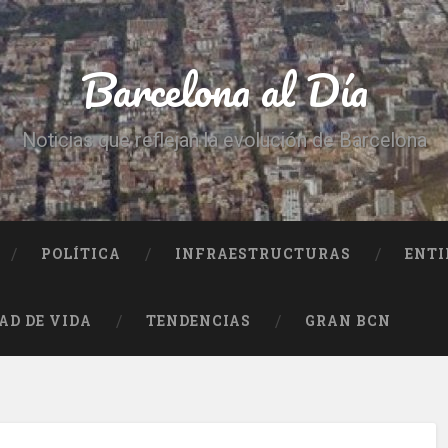
Barcelona al Día
Noticias que reflejan la evolución de Barcelona
POLÍTICA
INFRAESTRUCTURAS
ENTI
AD DE VIDA
TENDENCIAS
GRAN BCN