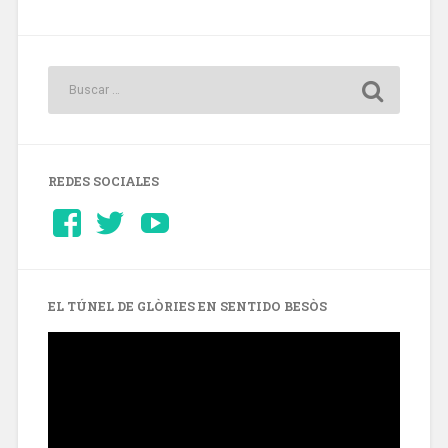
REDES SOCIALES
Ver
Ver
YouTube
perfil
perfil
de
de
Barcelonaaldia
@BCN_aldia
en
en
Facebook
Twitter
EL TÚNEL DE GLÒRIES EN SENTIDO BESÒS
Reproductor
de
vídeo