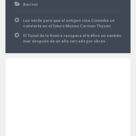
Barrios
Navegación
Luz verde para que el antiguo cine Comedia se
de
convierta en el futuro Museo Carmen Thysen
entradas
El Túnel de la Rovira recupera el tráfico en sentido
mar después de un año cerrado por obras