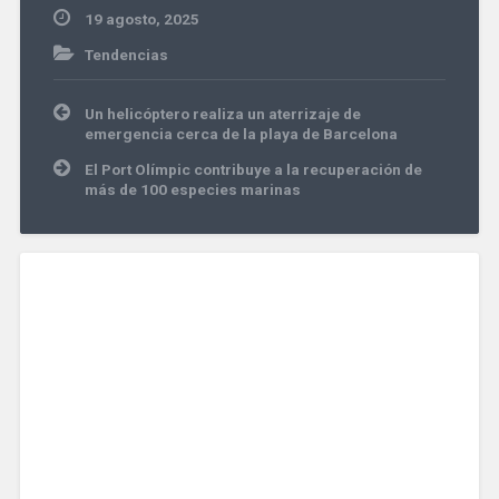
19 agosto, 2025
Tendencias
Navegación
Un helicóptero realiza un aterrizaje de
de
emergencia cerca de la playa de Barcelona
entradas
El Port Olímpic contribuye a la recuperación de
más de 100 especies marinas