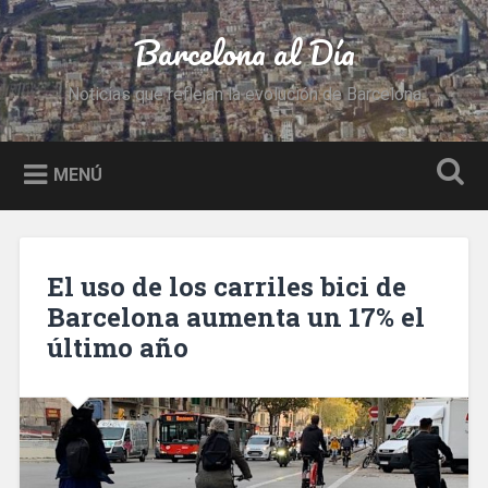
Saltar
al
Barcelona al Día
Buscar
contenido
Noticias que reflejan la evolución de Barcelona
MENÚ
El uso de los carriles bici de
Barcelona aumenta un 17% el
último año