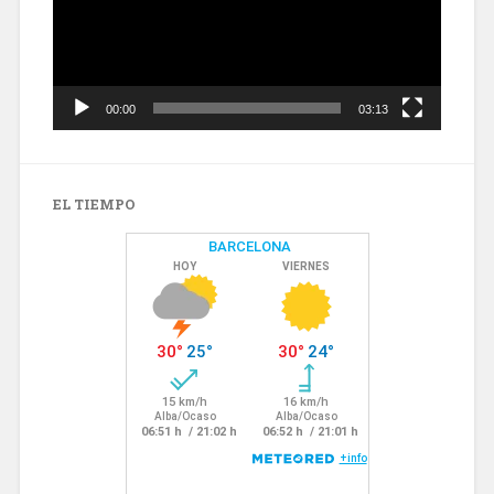
00:00
03:13
EL TIEMPO