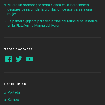
Muere un hombre por arma blanca en la Barceloneta
después de incumplir la prohibición de acercarse a una
mujer
La pantalla gigante para ver la final del Mundial se instalará
en la Plataforma Marina del Fòrum
REDES SOCIALES
Ver
Ver
YouTube
perfil
perfil
de
de
Barcelonaaldia
@BCN_aldia
en
en
Facebook
Twitter
CATEGORIAS
Portada
Barrios