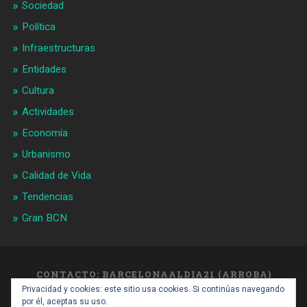
Sociedad
Política
Infraestructuras
Entidades
Cultura
Actividades
Economía
Urbanismo
Calidad de Vida
Tendencias
Gran BCN
CONTACTO: BARCELONAALDIA21 (ARROBA)
GMAIL.COM
Privacidad y cookies: este sitio usa cookies. Si continúas navegando
SUBIR ↑
por él, aceptas su uso.