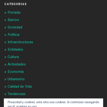
CATEGORIAS
Portada
Barrios
Sociedad
Política
Infraestructuras
Entidades
Cultura
Actividades
Economía
Urbanismo
Calidad de Vida
Tendencias
Gran BCN
Privacidad y cookies: este sitio usa cookies. Si continúas navegando
por él, aceptas su uso.