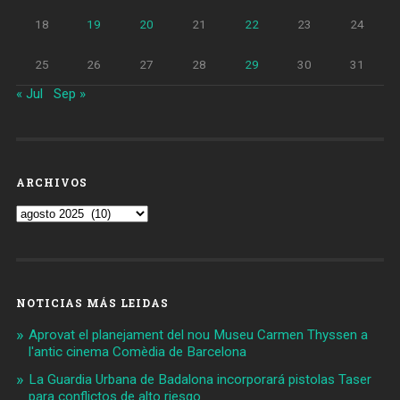
18
19
20
21
22
23
24
25
26
27
28
29
30
31
« Jul
Sep »
ARCHIVOS
Archivos
NOTICIAS MÁS LEIDAS
Aprovat el planejament del nou Museu Carmen Thyssen a
l'antic cinema Comèdia de Barcelona
La Guardia Urbana de Badalona incorporará pistolas Taser
para conflictos de alto riesgo