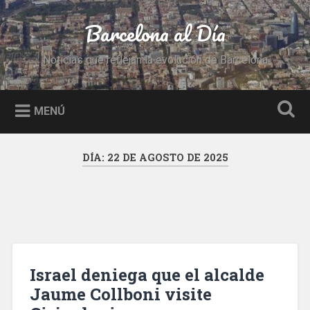
Saltar
al
Barcelona al Día
Buscar
contenido
Noticias que reflejan la evolución de Barcelona
MENÚ
DÍA:
22 DE AGOSTO DE 2025
Israel deniega que el alcalde
Jaume Collboni visite