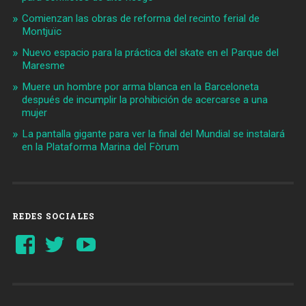
Comienzan las obras de reforma del recinto ferial de
Montjuïc
Nuevo espacio para la práctica del skate en el Parque del
Maresme
Muere un hombre por arma blanca en la Barceloneta
después de incumplir la prohibición de acercarse a una
mujer
La pantalla gigante para ver la final del Mundial se instalará
en la Plataforma Marina del Fòrum
REDES SOCIALES
Ver
Ver
YouTube
perfil
perfil
de
de
Barcelonaaldia
@BCN_aldia
en
en
Facebook
Twitter