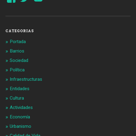
perfil
perfil
de
de
Barcelonaaldia
@BCN_aldia
en
en
Facebook
Twitter
CATEGORIAS
Portada
Barrios
Sociedad
Política
Infraestructuras
Entidades
Cultura
Actividades
Economía
Urbanismo
Calidad de Vida