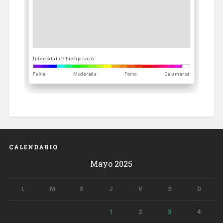
CALENDARIO
Mayo 2025
L
M
X
J
V
S
D
1
2
3
4