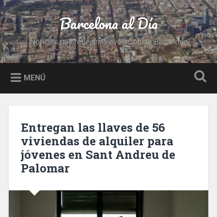
Saltar
al
Barcelona al Día
Buscar
contenido
Noticias que reflejan la evolución de Barcelona
MENÚ
Entregan las llaves de 56
viviendas de alquiler para
jóvenes en Sant Andreu de
Palomar