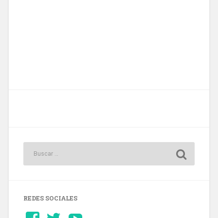
REDES SOCIALES
Ver
Ver
YouTube