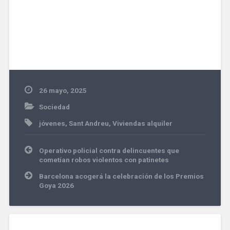
26 mayo, 2025
Sociedad
jóvenes
,
Sant Andreu
,
Viviendas alquiler
Navegación
Operativo policial contra delincuentes que
de
cometían robos violentos con patinetes
entradas
Barcelona acogerá la celebración de los Premios
Goya 2026