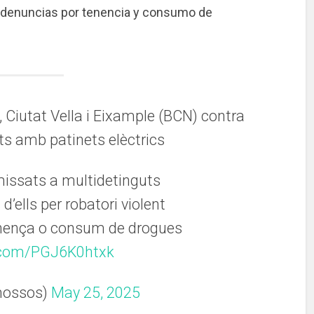
 denuncias por tenencia y consumo de
 Ciutat Vella i Eixample (BCN) contra
nts amb patinets elèctrics
issats a multidetinguts
d’ells per robatori violent
inença o consum de drogues
r.com/PGJ6K0htxk
mossos)
May 25, 2025