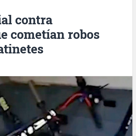
ial contra
ue cometían robos
atinetes