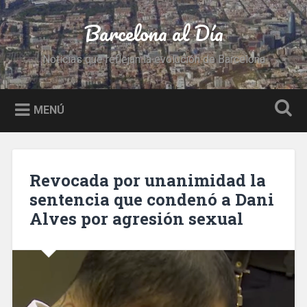
Saltar
al
Barcelona al Día
Buscar
contenido
Noticias que reflejan la evolución de Barcelona
MENÚ
Revocada por unanimidad la
sentencia que condenó a Dani
Alves por agresión sexual